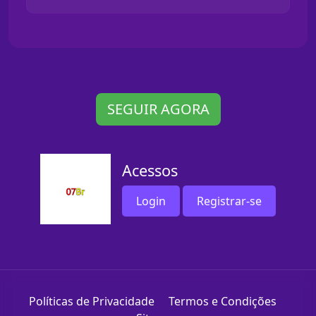
SEGUIR AGORA
Acessos
Login
Registrar-se
Políticas de Privacidade
Termos e Condições