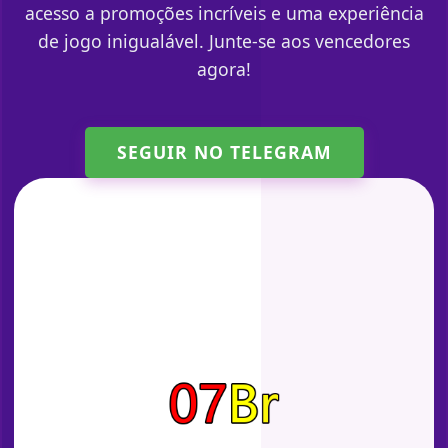
acesso a promoções incríveis e uma experiência
de jogo inigualável. Junte-se aos vencedores
agora!
SEGUIR NO TELEGRAM