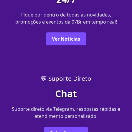
Fique por dentro de todas as novidades,
promoções e eventos da 07Br em tempo real!
Ver Notícias
💬 Suporte Direto
Chat
Suporte direto via Telegram, respostas rápidas e
atendimento personalizado!