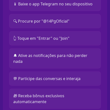
📱 Baixe o app Telegram no seu dispositivo
🔍 Procure por "@14PgOficial"
👆 Toque em "Entrar" ou "Join"
🔔 Ative as notificações para não perder
nada
💬 Participe das conversas e interaja
🎁 Receba bônus exclusivos
automaticamente