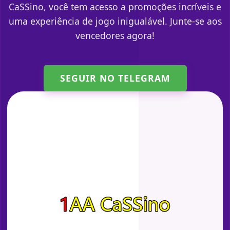
CaSSino, você tem acesso a promoções incríveis e
uma experiência de jogo inigualável. Junte-se aos
vencedores agora!
SEGUIR NO TELEGRAM