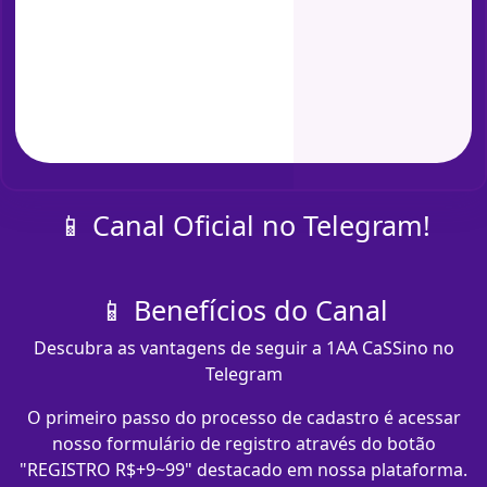
📱 Canal Oficial no Telegram!
📱 Benefícios do Canal
Descubra as vantagens de seguir a 1AA CaSSino no
Telegram
O primeiro passo do processo de cadastro é acessar
nosso formulário de registro através do botão
"REGISTRO R$+9~99" destacado em nossa plataforma.