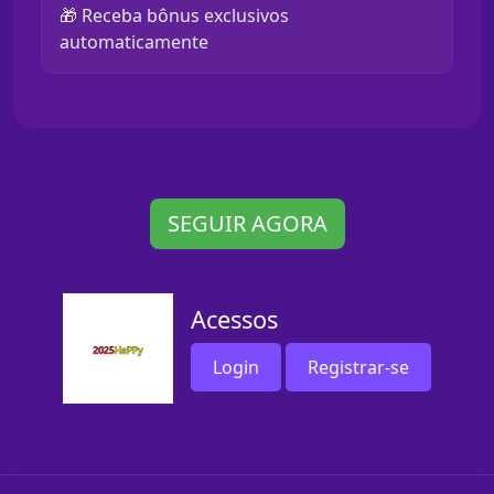
🎁 Receba bônus exclusivos
automaticamente
SEGUIR AGORA
Acessos
Login
Registrar-se