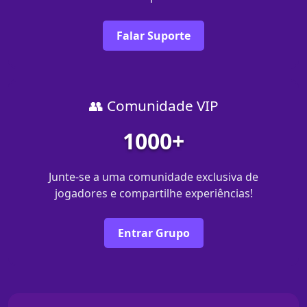
Falar Suporte
👥 Comunidade VIP
1000+
Junte-se a uma comunidade exclusiva de
jogadores e compartilhe experiências!
Entrar Grupo