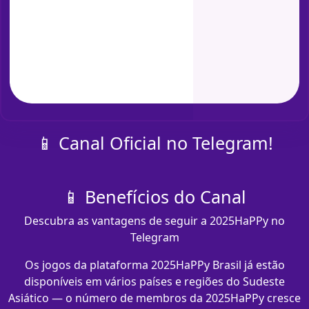
📱 Canal Oficial no Telegram!
📱 Benefícios do Canal
Descubra as vantagens de seguir a 2025HaPPy no
Telegram
Os jogos da plataforma 2025HaPPy Brasil já estão
disponíveis em vários países e regiões do Sudeste
Asiático — o número de membros da 2025HaPPy cresce