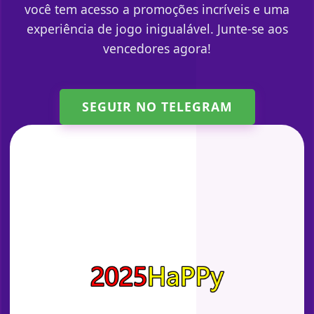
você tem acesso a promoções incríveis e uma
experiência de jogo inigualável. Junte-se aos
vencedores agora!
SEGUIR NO TELEGRAM