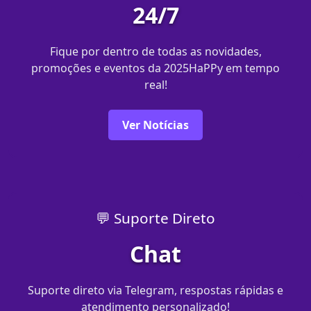
24/7
Fique por dentro de todas as novidades,
promoções e eventos da 2025HaPPy em tempo
real!
Ver Notícias
💬 Suporte Direto
Chat
Suporte direto via Telegram, respostas rápidas e
atendimento personalizado!