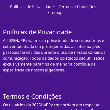
Políticas de Privacidade
Termos e Condições
Sitemap
Políticas de Privacidade
A 2025HaPPy valoriza a privacidade de seus usuários e
está empenhada em proteger todas as informações
pessoais fornecidas durante o uso de nossos canais de
comunicação. Todos os dados coletados são utilizados
exclusivamente para fins de melhoria contínua da
experiência de nossos jogadores.
Termos e Condições
Os usuários da 2025HaPPy concordam em respeitar