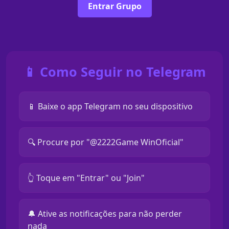
Entrar Grupo
📱 Como Seguir no Telegram
📱 Baixe o app Telegram no seu dispositivo
🔍 Procure por "@2222Game WinOficial"
👆 Toque em "Entrar" ou "Join"
🔔 Ative as notificações para não perder
nada