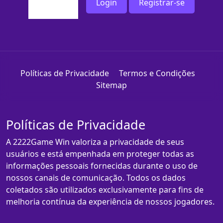
Login
Registrar-se
Políticas de Privacidade
Termos e Condições
Sitemap
Políticas de Privacidade
A 2222Game Win valoriza a privacidade de seus
usuários e está empenhada em proteger todas as
informações pessoais fornecidas durante o uso de
nossos canais de comunicação. Todos os dados
coletados são utilizados exclusivamente para fins de
melhoria contínua da experiência de nossos jogadores.