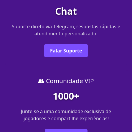
Chat
Suporte direto via Telegram, respostas rápidas e
atendimento personalizado!
Falar Suporte
👥 Comunidade VIP
1000+
Junte-se a uma comunidade exclusiva de
jogadores e compartilhe experiências!