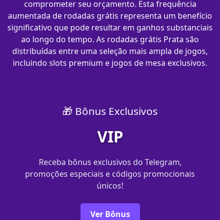
comprometer seu orçamento. Esta frequência
aumentada de rodadas grátis representa um benefício
significativo que pode resultar em ganhos substanciais
ao longo do tempo. As rodadas grátis Prata são
distribuídas entre uma seleção mais ampla de jogos,
incluindo slots premium e jogos de mesa exclusivos.
🎁 Bônus Exclusivos
VIP
Receba bônus exclusivos do Telegram,
promoções especiais e códigos promocionais
únicos!
Ver Bônus