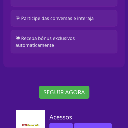
💬 Participe das conversas e interaja
🎁 Receba bônus exclusivos
automaticamente
SEGUIR AGORA
Acessos