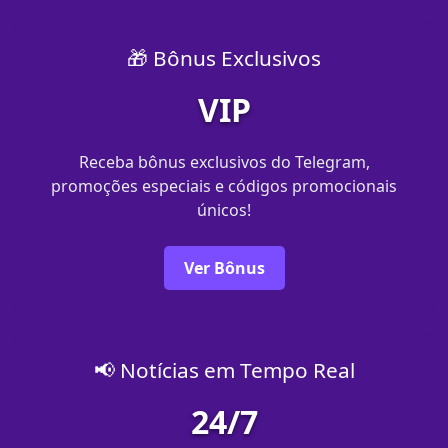
🎁 Bônus Exclusivos
VIP
Receba bônus exclusivos do Telegram,
promoções especiais e códigos promocionais
únicos!
Ver Bônus
📢 Notícias em Tempo Real
24/7