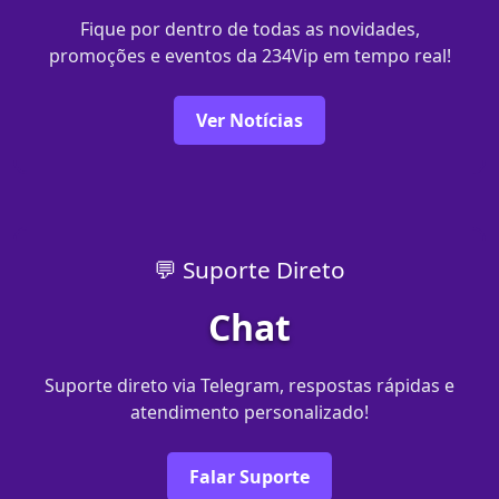
Fique por dentro de todas as novidades,
promoções e eventos da 234Vip em tempo real!
Ver Notícias
💬 Suporte Direto
Chat
Suporte direto via Telegram, respostas rápidas e
atendimento personalizado!
Falar Suporte