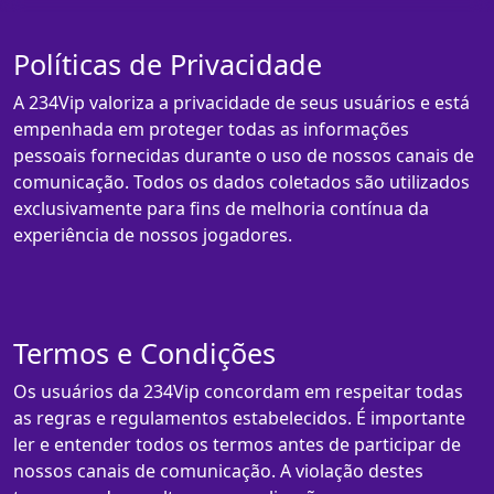
Políticas de Privacidade
A 234Vip valoriza a privacidade de seus usuários e está
empenhada em proteger todas as informações
pessoais fornecidas durante o uso de nossos canais de
comunicação. Todos os dados coletados são utilizados
exclusivamente para fins de melhoria contínua da
experiência de nossos jogadores.
Termos e Condições
Os usuários da 234Vip concordam em respeitar todas
as regras e regulamentos estabelecidos. É importante
ler e entender todos os termos antes de participar de
nossos canais de comunicação. A violação destes