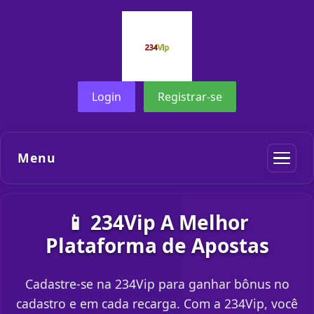
Login
Registrar-se
Menu
📱 234Vip A Melhor
Plataforma de Apostas
Cadastre-se na 234Vip para ganhar bônus no
cadastro e em cada recarga. Com a 234Vip, você