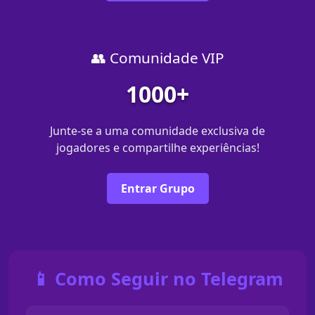
👥 Comunidade VIP
1000+
Junte-se a uma comunidade exclusiva de
jogadores e compartilhe experiências!
Entrar Grupo
📱 Como Seguir no Telegram