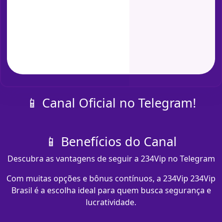
📱 Canal Oficial no Telegram!
📱 Benefícios do Canal
Descubra as vantagens de seguir a 234Vip no Telegram
Com muitas opções e bônus contínuos, a 234Vip 234Vip
Brasil é a escolha ideal para quem busca segurança e
lucratividade.