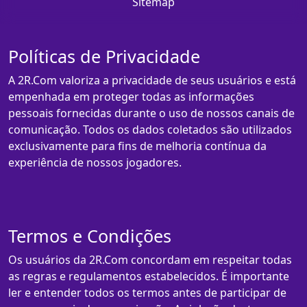
Sitemap
Políticas de Privacidade
A 2R.Com valoriza a privacidade de seus usuários e está
empenhada em proteger todas as informações
pessoais fornecidas durante o uso de nossos canais de
comunicação. Todos os dados coletados são utilizados
exclusivamente para fins de melhoria contínua da
experiência de nossos jogadores.
Termos e Condições
Os usuários da 2R.Com concordam em respeitar todas
as regras e regulamentos estabelecidos. É importante
ler e entender todos os termos antes de participar de