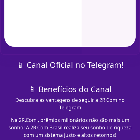
📱 Canal Oficial no Telegram!
📱 Benefícios do Canal
Descubra as vantagens de seguir a 2R.Com no
Telegram
Na 2R.Com , prêmios milionários não são mais um
sonho! A 2R.Com Brasil realiza seu sonho de riqueza
com um sistema justo e altos retornos!