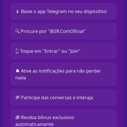
📱 Baixe o app Telegram no seu dispositivo
🔍 Procure por "@2R.ComOficial"
👆 Toque em "Entrar" ou "Join"
🔔 Ative as notificações para não perder
nada
💬 Participe das conversas e interaja
🎁 Receba bônus exclusivos
automaticamente