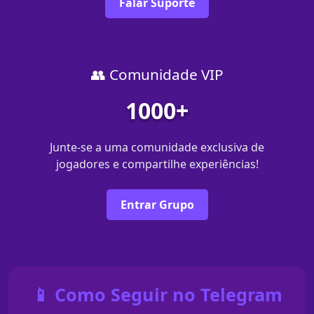
Falar Suporte
👥 Comunidade VIP
1000+
Junte-se a uma comunidade exclusiva de
jogadores e compartilhe experiências!
Entrar Grupo
📱 Como Seguir no Telegram