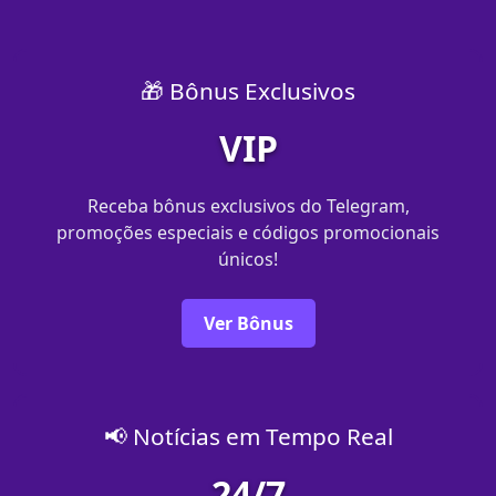
🎁 Bônus Exclusivos
VIP
Receba bônus exclusivos do Telegram,
promoções especiais e códigos promocionais
únicos!
Ver Bônus
📢 Notícias em Tempo Real
24/7