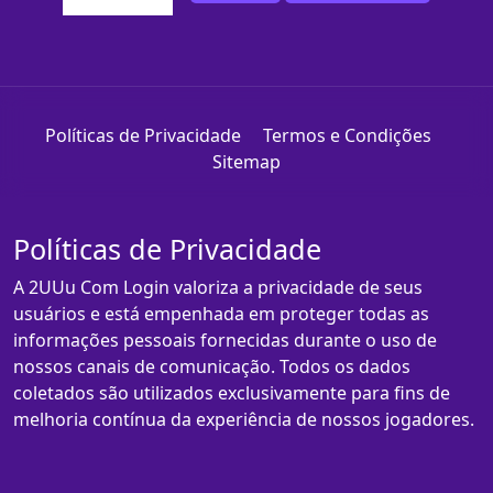
Políticas de Privacidade
Termos e Condições
Sitemap
Políticas de Privacidade
A 2UUu Com Login valoriza a privacidade de seus
usuários e está empenhada em proteger todas as
informações pessoais fornecidas durante o uso de
nossos canais de comunicação. Todos os dados
coletados são utilizados exclusivamente para fins de
melhoria contínua da experiência de nossos jogadores.