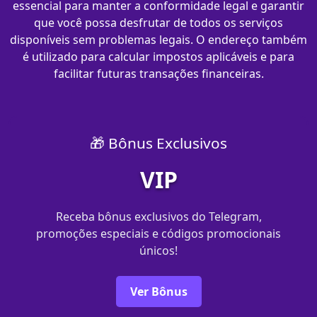
essencial para manter a conformidade legal e garantir
que você possa desfrutar de todos os serviços
disponíveis sem problemas legais. O endereço também
é utilizado para calcular impostos aplicáveis e para
facilitar futuras transações financeiras.
🎁 Bônus Exclusivos
VIP
Receba bônus exclusivos do Telegram,
promoções especiais e códigos promocionais
únicos!
Ver Bônus