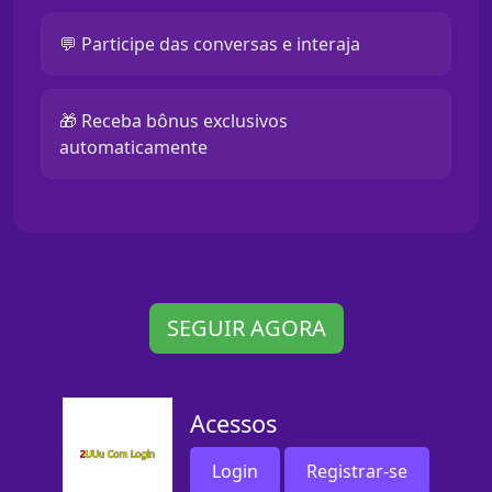
💬 Participe das conversas e interaja
🎁 Receba bônus exclusivos
automaticamente
SEGUIR AGORA
Acessos
Login
Registrar-se