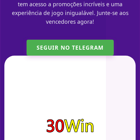
tem acesso a promoções incríveis e uma
experiência de jogo inigualável. Junte-se aos
vencedores agora!
SEGUIR NO TELEGRAM