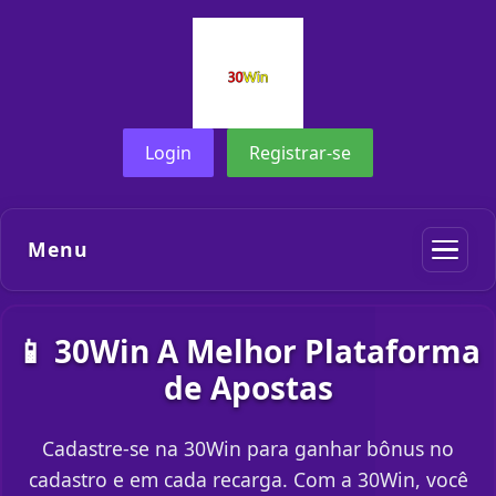
Login
Registrar-se
Menu
📱 30Win A Melhor Plataforma
de Apostas
Cadastre-se na 30Win para ganhar bônus no
cadastro e em cada recarga. Com a 30Win, você