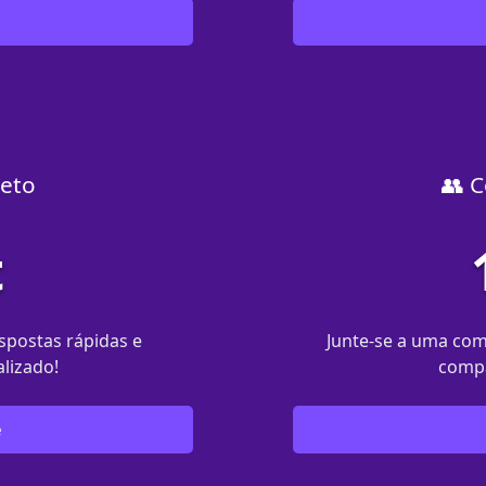
reto
👥 
t
espostas rápidas e
Junte-se a uma com
lizado!
compa
e