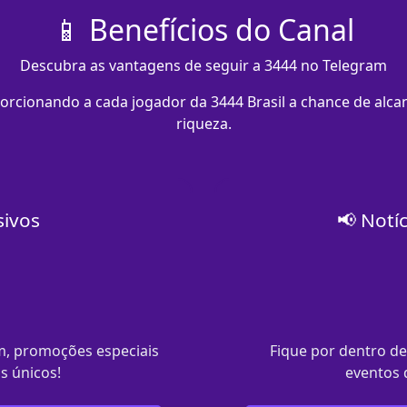
📱 Benefícios do Canal
Descubra as vantagens de seguir a 3444 no Telegram
porcionando a cada jogador da 3444 Brasil a chance de alc
riqueza.
sivos
📢 Notí
m, promoções especiais
Fique por dentro d
s únicos!
eventos 