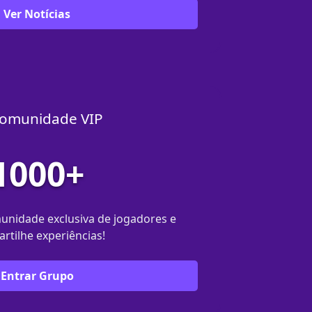
Ver Notícias
Comunidade VIP
1000+
unidade exclusiva de jogadores e
rtilhe experiências!
Entrar Grupo