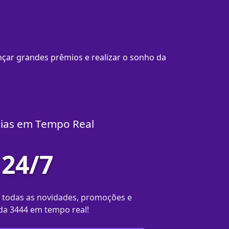
ançar grandes prêmios e realizar o sonho da
cias em Tempo Real
24/7
e todas as novidades, promoções e
da 3444 em tempo real!