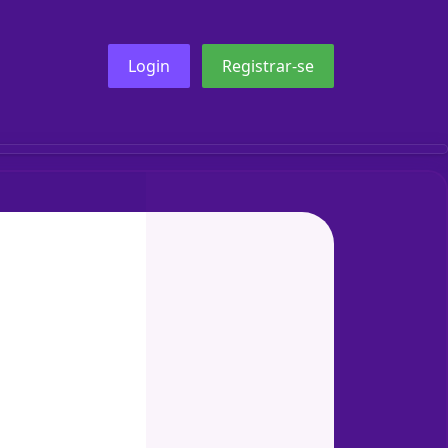
Login
Registrar-se