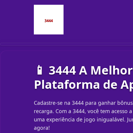
📱 3444 A Melhor
Plataforma de A
Cadastre-se na 3444 para ganhar bônus
recarga. Com a 3444, você tem acesso a
uma experiência de jogo inigualável. J
agora!