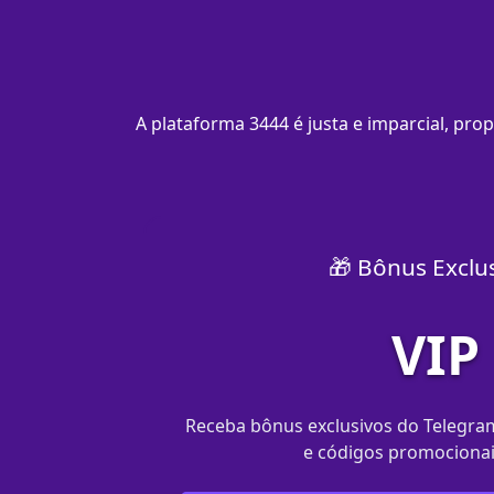
A plataforma 3444 é justa e imparcial, pro
🎁 Bônus Exclu
VIP
Receba bônus exclusivos do Telegra
e códigos promocionai