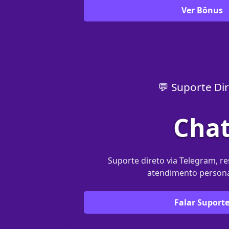
Ver Bônus
💬 Suporte Di
Cha
Suporte direto via Telegram, r
atendimento persona
Falar Suport