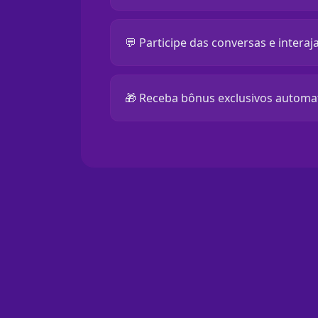
💬 Participe das conversas e interaj
🎁 Receba bônus exclusivos autom