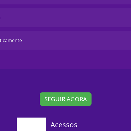
a
aticamente
SEGUIR AGORA
Acessos