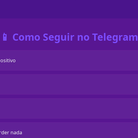
📱 Como Seguir no Telegram
ositivo
erder nada