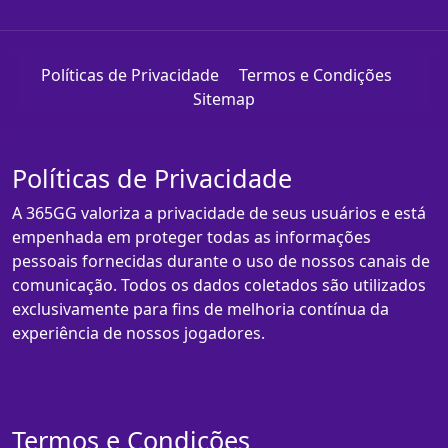
Políticas de Privacidade
Termos e Condições
Sitemap
Políticas de Privacidade
A 365GG valoriza a privacidade de seus usuários e está
empenhada em proteger todas as informações
pessoais fornecidas durante o uso de nossos canais de
comunicação. Todos os dados coletados são utilizados
exclusivamente para fins de melhoria contínua da
experiência de nossos jogadores.
Termos e Condições