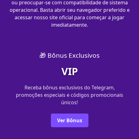
ou preocupar-se com compatibilidade de sistema
operacional. Basta abrir seu navegador preferido e
acessar nosso site oficial para começar a jogar
imediatamente.
🎁 Bônus Exclusivos
VIP
Receba bônus exclusivos do Telegram,
promoções especiais e códigos promocionais
únicos!
Ver Bônus