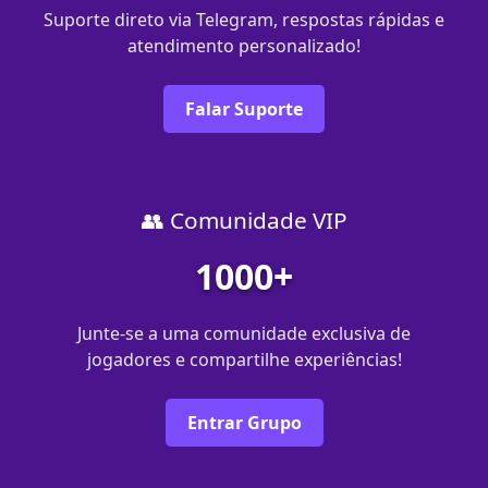
Suporte direto via Telegram, respostas rápidas e
atendimento personalizado!
Falar Suporte
👥 Comunidade VIP
1000+
Junte-se a uma comunidade exclusiva de
jogadores e compartilhe experiências!
Entrar Grupo