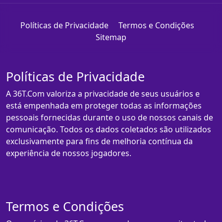
Políticas de Privacidade
Termos e Condições
Sitemap
Políticas de Privacidade
A 36T.Com valoriza a privacidade de seus usuários e
está empenhada em proteger todas as informações
pessoais fornecidas durante o uso de nossos canais de
comunicação. Todos os dados coletados são utilizados
exclusivamente para fins de melhoria contínua da
experiência de nossos jogadores.
Termos e Condições