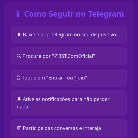
📱 Como Seguir no Telegram
📱 Baixe o app Telegram no seu dispositivo
🔍 Procure por "@36T.ComOficial"
👆 Toque em "Entrar" ou "Join"
🔔 Ative as notificações para não perder
nada
💬 Participe das conversas e interaja