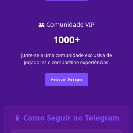
👥 Comunidade VIP
1000+
Junte-se a uma comunidade exclusiva de
jogadores e compartilhe experiências!
Entrar Grupo
📱 Como Seguir no Telegram