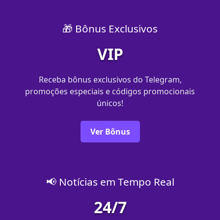
🎁 Bônus Exclusivos
VIP
Receba bônus exclusivos do Telegram,
promoções especiais e códigos promocionais
únicos!
Ver Bônus
📢 Notícias em Tempo Real
24/7