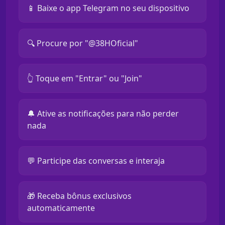
📱 Baixe o app Telegram no seu dispositivo
🔍 Procure por "@38HOficial"
👆 Toque em "Entrar" ou "Join"
🔔 Ative as notificações para não perder
nada
💬 Participe das conversas e interaja
🎁 Receba bônus exclusivos
automaticamente