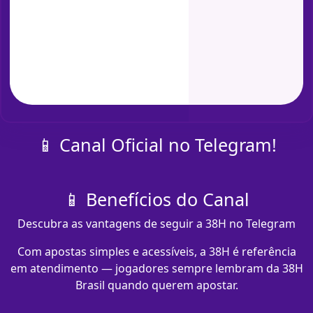
📱 Canal Oficial no Telegram!
📱 Benefícios do Canal
Descubra as vantagens de seguir a 38H no Telegram
Com apostas simples e acessíveis, a 38H é referência
em atendimento — jogadores sempre lembram da 38H
Brasil quando querem apostar.