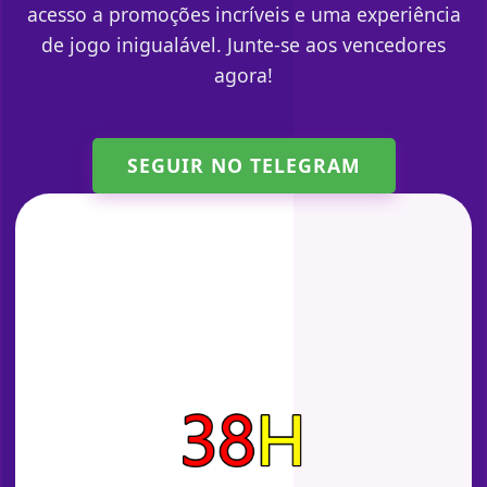
acesso a promoções incríveis e uma experiência
de jogo inigualável. Junte-se aos vencedores
agora!
SEGUIR NO TELEGRAM