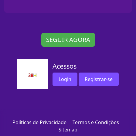
SEGUIR AGORA
Acessos
Login
Registrar-se
Políticas de Privacidade
Termos e Condições
Sitemap