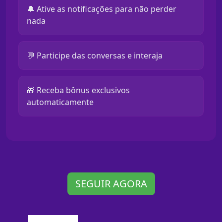
🔔 Ative as notificações para não perder
nada
💬 Participe das conversas e interaja
🎁 Receba bônus exclusivos
automaticamente
SEGUIR AGORA