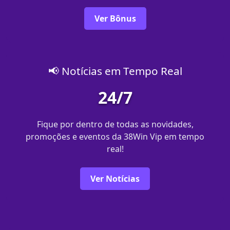
Ver Bônus
📢 Notícias em Tempo Real
24/7
Fique por dentro de todas as novidades,
promoções e eventos da 38Win Vip em tempo
real!
Ver Notícias