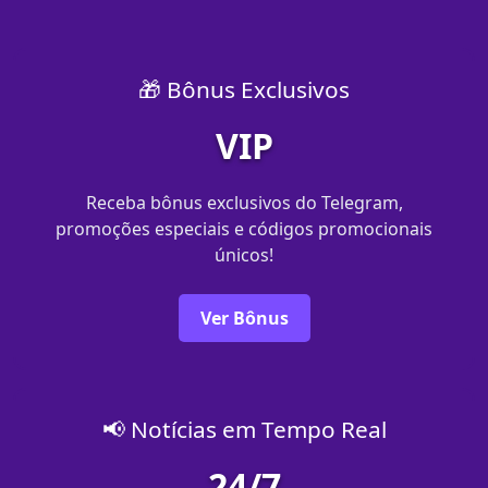
🎁 Bônus Exclusivos
VIP
Receba bônus exclusivos do Telegram,
promoções especiais e códigos promocionais
únicos!
Ver Bônus
📢 Notícias em Tempo Real
24/7