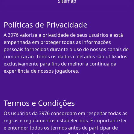
Sitemap
Políticas de Privacidade
A 3976 valoriza a privacidade de seus usuários e está
empenhada em proteger todas as informações
pessoais fornecidas durante o uso de nossos canais de
comunicação. Todos os dados coletados são utilizados
exclusivamente para fins de melhoria contínua da
experiência de nossos jogadores.
Termos e Condições
Os usuários da 3976 concordam em respeitar todas as
regras e regulamentos estabelecidos. É importante ler
e entender todos os termos antes de participar de