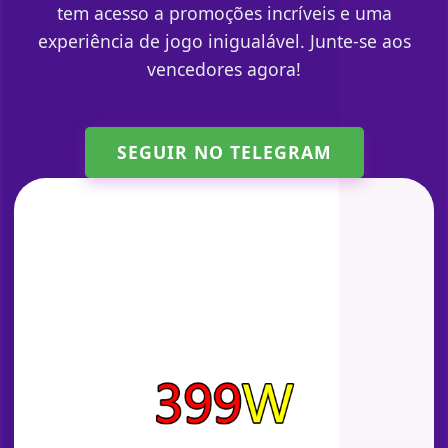
tem acesso a promoções incríveis e uma
experiência de jogo inigualável. Junte-se aos
vencedores agora!
SEGUIR NO TELEGRAM