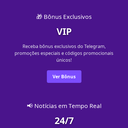
🎁 Bônus Exclusivos
VIP
Receba bônus exclusivos do Telegram,
promoções especiais e códigos promocionais
únicos!
Ver Bônus
📢 Notícias em Tempo Real
24/7