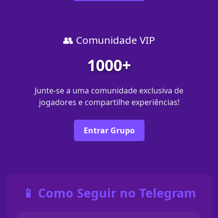
👥 Comunidade VIP
1000+
Junte-se a uma comunidade exclusiva de
jogadores e compartilhe experiências!
Entrar Grupo
📱 Como Seguir no Telegram