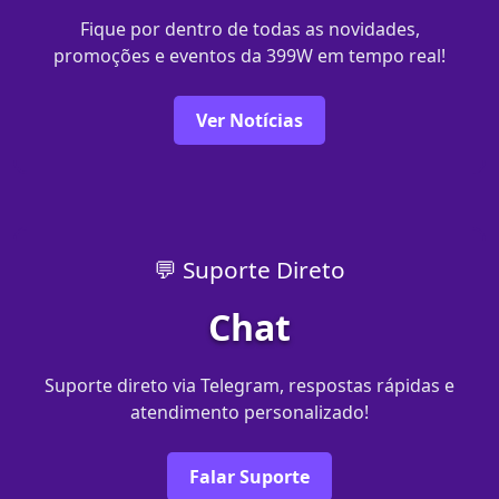
Fique por dentro de todas as novidades,
promoções e eventos da 399W em tempo real!
Ver Notícias
💬 Suporte Direto
Chat
Suporte direto via Telegram, respostas rápidas e
atendimento personalizado!
Falar Suporte