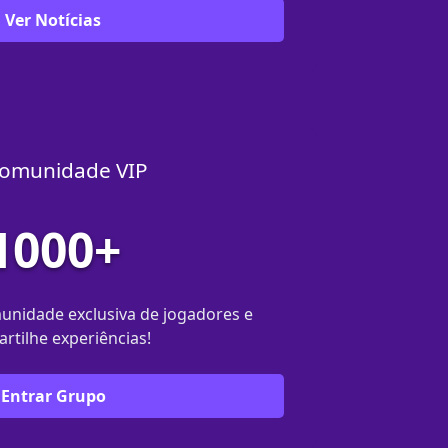
Ver Notícias
Comunidade VIP
1000+
unidade exclusiva de jogadores e
rtilhe experiências!
Entrar Grupo