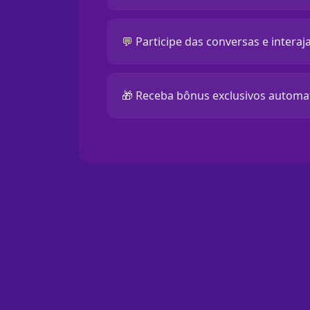
💬 Participe das conversas e interaj
🎁 Receba bônus exclusivos autom