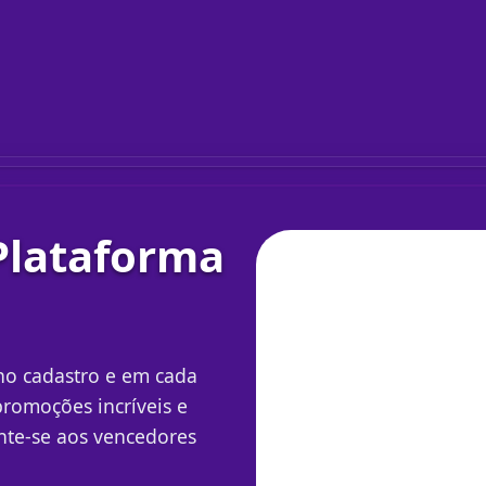
Plataforma
no cadastro e em cada
promoções incríveis e
unte-se aos vencedores