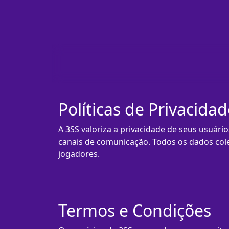
Políticas de Privacida
A 3SS valoriza a privacidade de seus usuár
canais de comunicação. Todos os dados cole
jogadores.
Termos e Condições