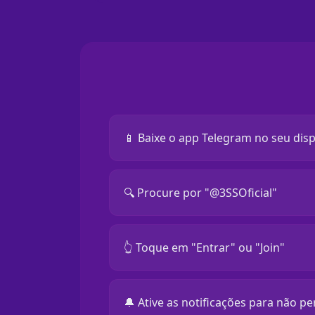
📱 Baixe o app Telegram no seu disp
🔍 Procure por "@3SSOficial"
👆 Toque em "Entrar" ou "Join"
🔔 Ative as notificações para não p