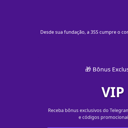
Desde sua fundação, a 3SS cumpre o com
🎁 Bônus Exclu
VIP
Receba bônus exclusivos do Telegra
e códigos promocionai