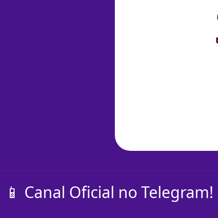
📱 Canal Oficial no Telegram!