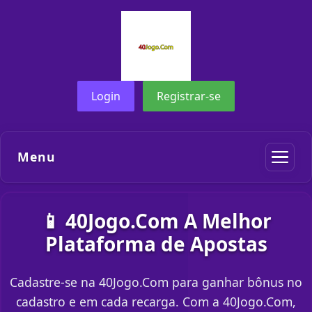
Login
Registrar-se
Menu
📱 40Jogo.Com A Melhor
Plataforma de Apostas
Cadastre-se na 40Jogo.Com para ganhar bônus no
cadastro e em cada recarga. Com a 40Jogo.Com,