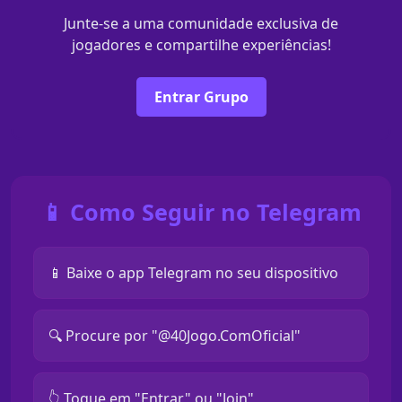
Junte-se a uma comunidade exclusiva de
jogadores e compartilhe experiências!
Entrar Grupo
📱 Como Seguir no Telegram
📱 Baixe o app Telegram no seu dispositivo
🔍 Procure por "@40Jogo.ComOficial"
👆 Toque em "Entrar" ou "Join"