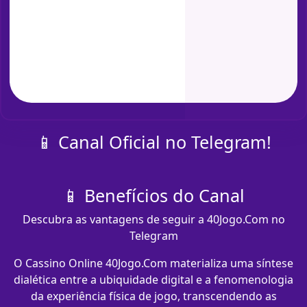
📱 Canal Oficial no Telegram!
📱 Benefícios do Canal
Descubra as vantagens de seguir a 40Jogo.Com no
Telegram
O Cassino Online 40Jogo.Com materializa uma síntese
dialética entre a ubiquidade digital e a fenomenologia
da experiência física de jogo, transcendendo as