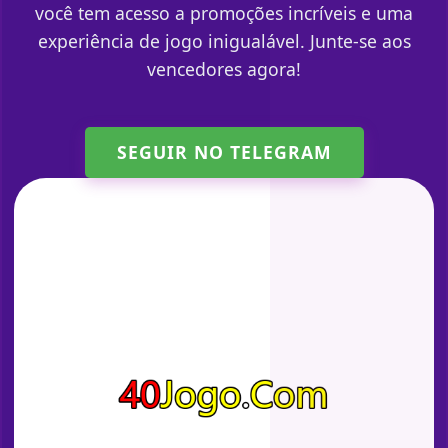
você tem acesso a promoções incríveis e uma
experiência de jogo inigualável. Junte-se aos
vencedores agora!
SEGUIR NO TELEGRAM