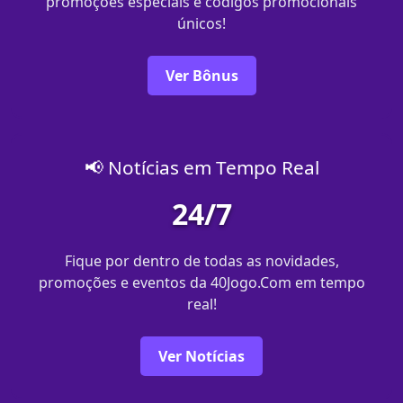
promoções especiais e códigos promocionais
únicos!
Ver Bônus
📢 Notícias em Tempo Real
24/7
Fique por dentro de todas as novidades,
promoções e eventos da 40Jogo.Com em tempo
real!
Ver Notícias