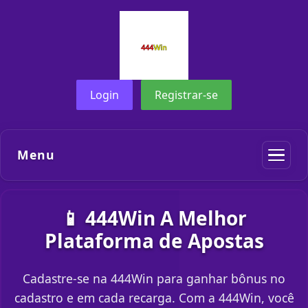
Login
Registrar-se
Menu
📱 444Win A Melhor
Plataforma de Apostas
Cadastre-se na 444Win para ganhar bônus no
cadastro e em cada recarga. Com a 444Win, você