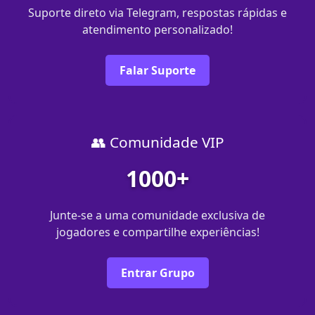
Suporte direto via Telegram, respostas rápidas e
atendimento personalizado!
Falar Suporte
👥 Comunidade VIP
1000+
Junte-se a uma comunidade exclusiva de
jogadores e compartilhe experiências!
Entrar Grupo