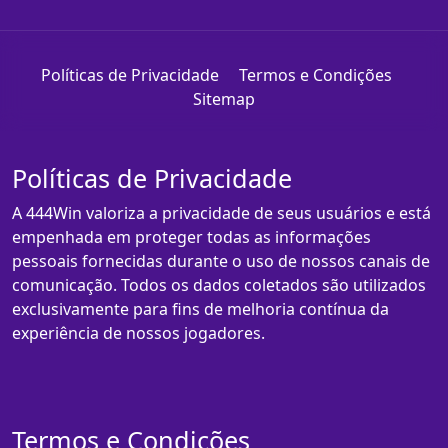
Políticas de Privacidade
Termos e Condições
Sitemap
Políticas de Privacidade
A 444Win valoriza a privacidade de seus usuários e está
empenhada em proteger todas as informações
pessoais fornecidas durante o uso de nossos canais de
comunicação. Todos os dados coletados são utilizados
exclusivamente para fins de melhoria contínua da
experiência de nossos jogadores.
Termos e Condições