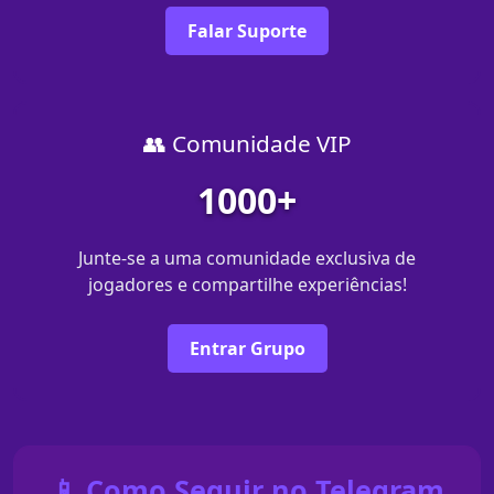
Falar Suporte
👥 Comunidade VIP
1000+
Junte-se a uma comunidade exclusiva de
jogadores e compartilhe experiências!
Entrar Grupo
📱 Como Seguir no Telegram