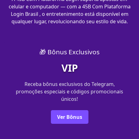
celular e computador — com a 45B Com Plataforma
Login Brasil , o entretenimento está disponível em
qualquer lugar, revolucionando seu estilo de vida.
🎁 Bônus Exclusivos
VIP
Receba bônus exclusivos do Telegram,
promoções especiais e códigos promocionais
únicos!
Ver Bônus