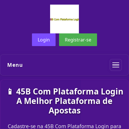
Login
Registrar-se
Menu
📱 45B Com Plataforma Login
A Melhor Plataforma de
Apostas
Cadastre-se na 45B Com Plataforma Login para