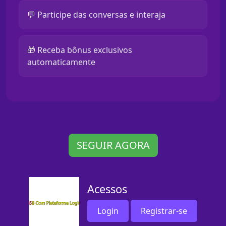
💬 Participe das conversas e interaja
🎁 Receba bônus exclusivos
automaticamente
SEGUIR AGORA
Acessos
Login
Registrar-se