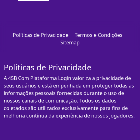
Políticas de Privacidade
Termos e Condições
Sitemap
Políticas de Privacidade
A 45B Com Plataforma Login valoriza a privacidade de
seus usuários e está empenhada em proteger todas as
informações pessoais fornecidas durante o uso de
nossos canais de comunicação. Todos os dados
coletados são utilizados exclusivamente para fins de
melhoria contínua da experiência de nossos jogadores.