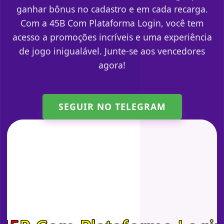
ganhar bônus no cadastro e em cada recarga.
Com a 45B Com Plataforma Login, você tem
acesso a promoções incríveis e uma experiência
de jogo inigualável. Junte-se aos vencedores
agora!
SEGUIR NO TELEGRAM