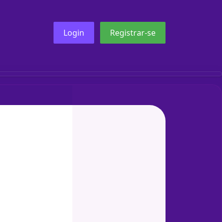
Login
Registrar-se