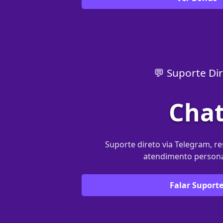
💬 Suporte Di
Cha
Suporte direto via Telegram, r
atendimento persona
Falar Suport