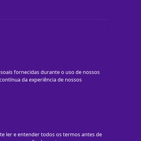
ssoais fornecidas durante o uso de nossos
 contínua da experiência de nossos
te ler e entender todos os termos antes de