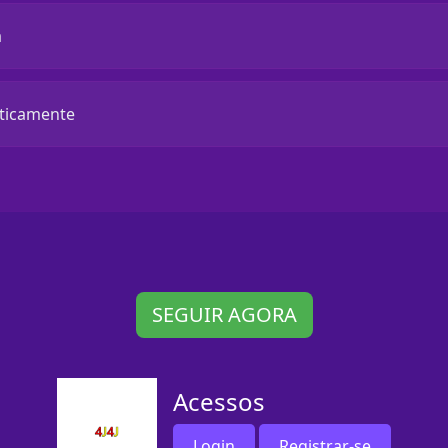
a
aticamente
SEGUIR AGORA
Acessos
Login
Registrar-se