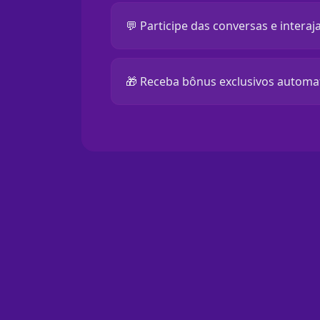
💬 Participe das conversas e interaj
🎁 Receba bônus exclusivos autom