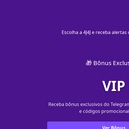
Escolha a 4J4J e receba alertas
🎁 Bônus Exclu
VIP
Receba bônus exclusivos do Telegra
e códigos promocionai
Ver Bônus