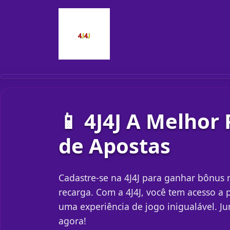
📱 4J4J A Melhor
de Apostas
Cadastre-se na 4J4J para ganhar bônus 
recarga. Com a 4J4J, você tem acesso a 
uma experiência de jogo inigualável. J
agora!