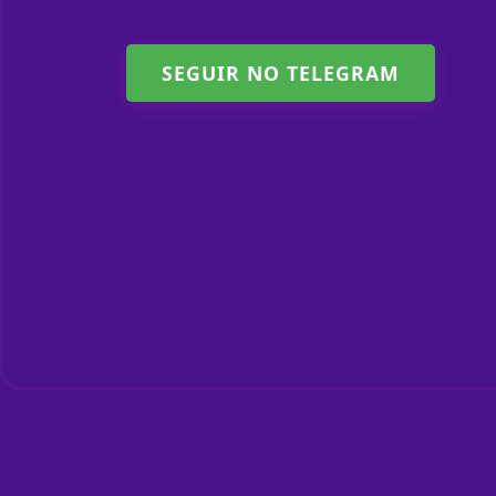
SEGUIR NO TELEGRAM