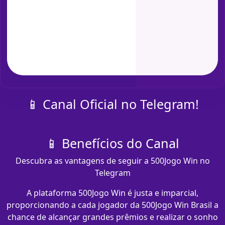
📱 Canal Oficial no Telegram!
📱 Benefícios do Canal
Descubra as vantagens de seguir a 500Jogo Win no
Telegram
A plataforma 500Jogo Win é justa e imparcial,
proporcionando a cada jogador da 500Jogo Win Brasil a
chance de alcançar grandes prêmios e realizar o sonho