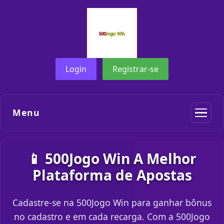
Login
Registrar-se
Menu
📱 500Jogo Win A Melhor
Plataforma de Apostas
Cadastre-se na 500Jogo Win para ganhar bônus
no cadastro e em cada recarga. Com a 500Jogo