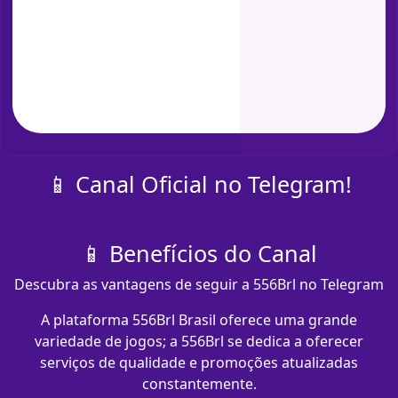
📱 Canal Oficial no Telegram!
📱 Benefícios do Canal
Descubra as vantagens de seguir a 556Brl no Telegram
A plataforma 556Brl Brasil oferece uma grande
variedade de jogos; a 556Brl se dedica a oferecer
serviços de qualidade e promoções atualizadas
constantemente.