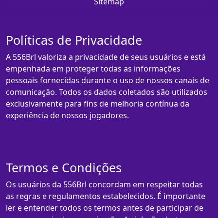
Sitemap
Políticas de Privacidade
A 556Brl valoriza a privacidade de seus usuários e está
empenhada em proteger todas as informações
pessoais fornecidas durante o uso de nossos canais de
comunicação. Todos os dados coletados são utilizados
exclusivamente para fins de melhoria contínua da
experiência de nossos jogadores.
Termos e Condições
Os usuários da 556Brl concordam em respeitar todas
as regras e regulamentos estabelecidos. É importante
ler e entender todos os termos antes de participar de