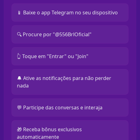
📱 Baixe o app Telegram no seu dispositivo
🔍 Procure por "@556BrlOficial"
👆 Toque em "Entrar" ou "Join"
🔔 Ative as notificações para não perder
nada
💬 Participe das conversas e interaja
🎁 Receba bônus exclusivos
automaticamente