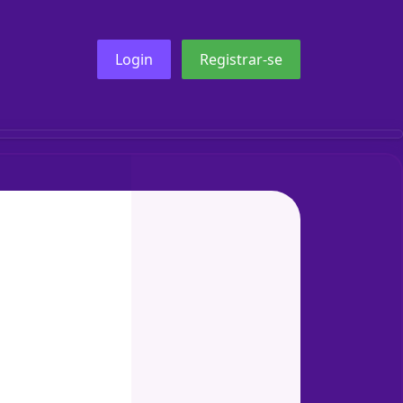
Login
Registrar-se