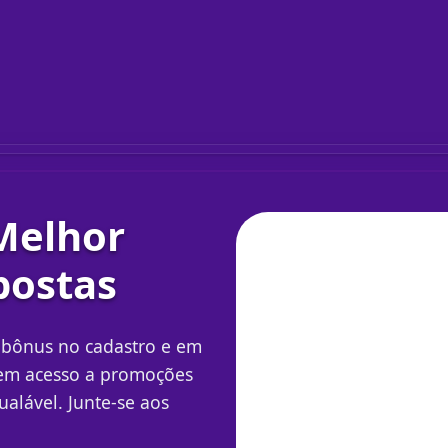
Melhor
postas
 bônus no cadastro e em
tem acesso a promoções
ualável. Junte-se aos