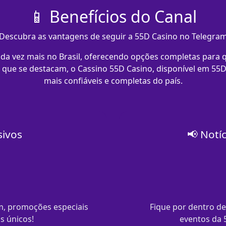
📱 Benefícios do Canal
Descubra as vantagens de seguir a 55D Casino no Telegra
da vez mais no Brasil, oferecendo opções completas para 
 que se destacam, o Cassino 55D Casino, disponível em 55
mais confiáveis e completas do país.
sivos
📢 Notí
m, promoções especiais
Fique por dentro d
s únicos!
eventos da 