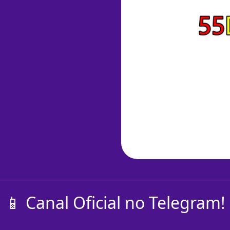
📱 Canal Oficial no Telegram!