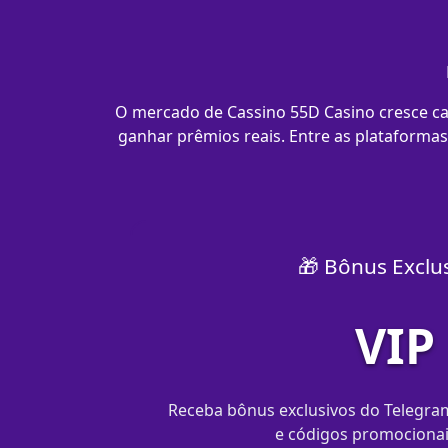
O mercado de Cassino 55D Casino cresce ca
ganhar prêmios reais. Entre as plataformas
🎁 Bônus Exclu
VIP
Receba bônus exclusivos do Telegra
e códigos promocionai