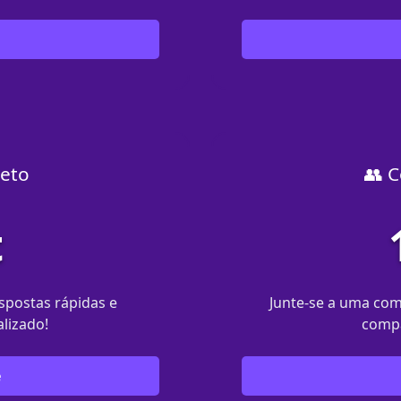
reto
👥 
t
espostas rápidas e
Junte-se a uma com
lizado!
compa
e