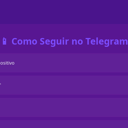
📱 Como Seguir no Telegram
ositivo
"