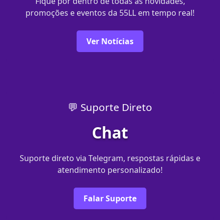
Fique por dentro de todas as novidades,
promoções e eventos da 55LL em tempo real!
Ver Notícias
💬 Suporte Direto
Chat
Suporte direto via Telegram, respostas rápidas e
atendimento personalizado!
Falar Suporte