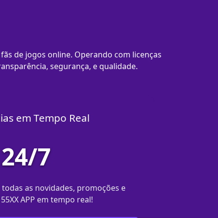
fãs de jogos online. Operando com licenças
ansparência, segurança, e qualidade.
cias em Tempo Real
24/7
e todas as novidades, promoções e
 55XX APP em tempo real!