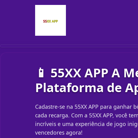
📱 55XX APP A M
Plataforma de A
Cadastre-se na 55XX APP para ganhar b
cada recarga. Com a 55XX APP, você te
incríveis e uma experiência de jogo inig
vencedores agora!