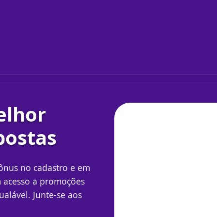
elhor
postas
ônus no cadastro e em
m acesso a promoções
ualável. Junte-se aos