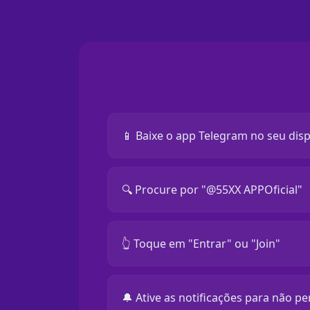
📱 Baixe o app Telegram no seu disp
🔍 Procure por "@55XX APPOficial"
👆 Toque em "Entrar" ou "Join"
🔔 Ative as notificações para não p