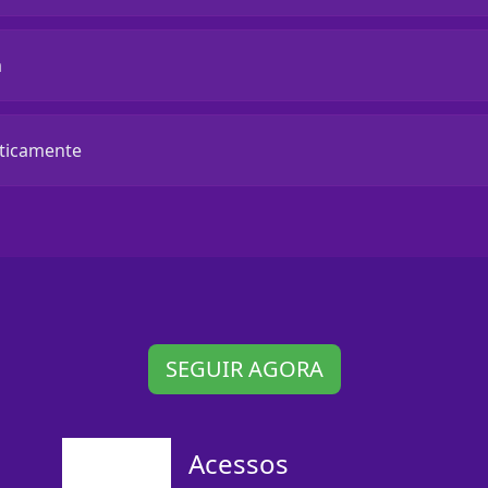
a
aticamente
SEGUIR AGORA
Acessos