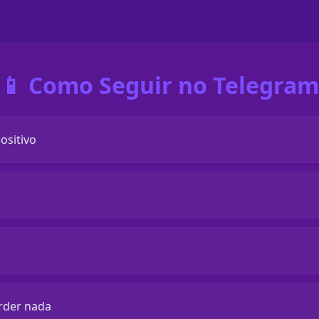
📱 Como Seguir no Telegram
ositivo
erder nada