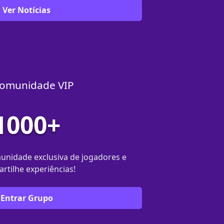
Ver Notícias
Comunidade VIP
1000+
unidade exclusiva de jogadores e
rtilhe experiências!
Entrar Grupo