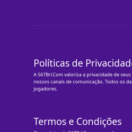
Políticas de Privacida
A 567Brl.Com valoriza a privacidade de seu
nossos canais de comunicação. Todos os dad
jogadores.
Termos e Condições