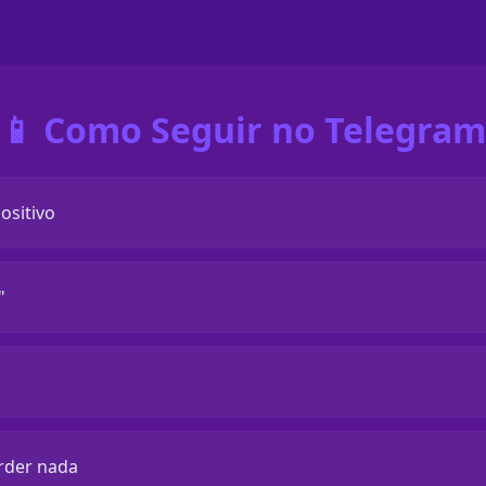
📱 Como Seguir no Telegram
ositivo
"
erder nada