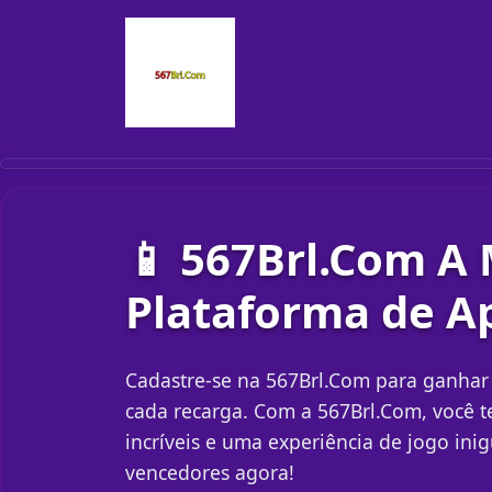
📱 567Brl.Com A
Plataforma de A
Cadastre-se na 567Brl.Com para ganhar
cada recarga. Com a 567Brl.Com, você 
incríveis e uma experiência de jogo inig
vencedores agora!