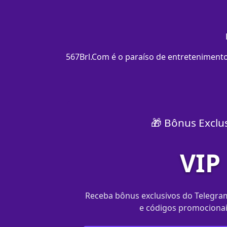
567Brl.Com é o paraíso de entretenimento
🎁 Bônus Exclu
VIP
Receba bônus exclusivos do Telegra
e códigos promocionai