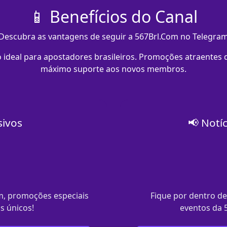
📱 Benefícios do Canal
Descubra as vantagens de seguir a 567Brl.Com no Telegra
 ideal para apostadores brasileiros. Promoções atraentes
máximo suporte aos novos membros.
sivos
📢 Notí
m, promoções especiais
Fique por dentro d
s únicos!
eventos da 