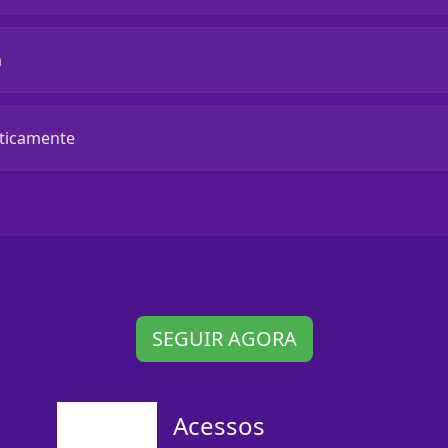
a
aticamente
SEGUIR AGORA
Acessos