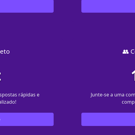
reto
👥 
t
espostas rápidas e
Junte-se a uma com
lizado!
compa
e