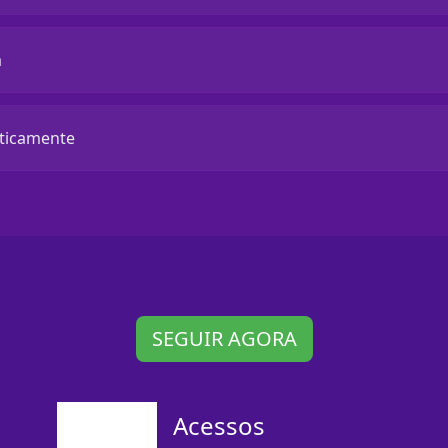
a
aticamente
SEGUIR AGORA
Acessos