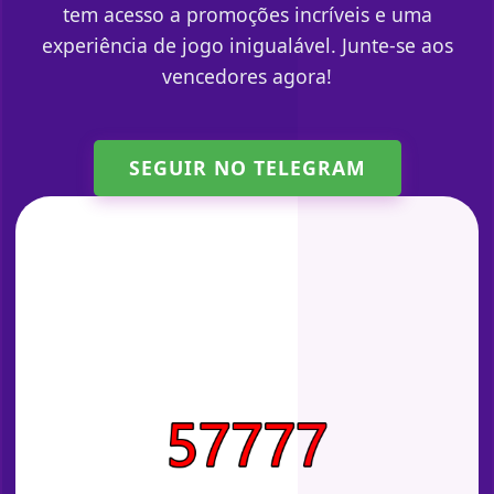
tem acesso a promoções incríveis e uma
experiência de jogo inigualável. Junte-se aos
vencedores agora!
SEGUIR NO TELEGRAM