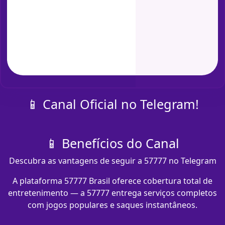
📱 Canal Oficial no Telegram!
📱 Benefícios do Canal
Descubra as vantagens de seguir a 57777 no Telegram
A plataforma 57777 Brasil oferece cobertura total de
entretenimento — a 57777 entrega serviços completos
com jogos populares e saques instantâneos.