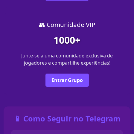
👥 Comunidade VIP
1000+
Junte-se a uma comunidade exclusiva de
jogadores e compartilhe experiências!
Entrar Grupo
📱 Como Seguir no Telegram