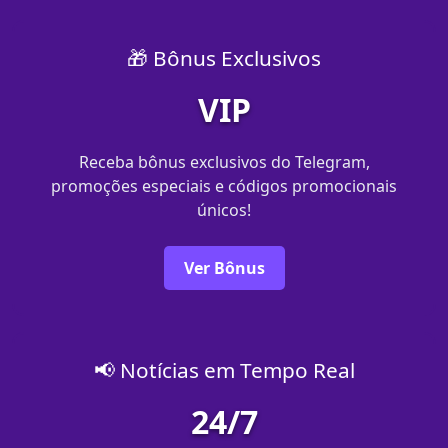
🎁 Bônus Exclusivos
VIP
Receba bônus exclusivos do Telegram,
promoções especiais e códigos promocionais
únicos!
Ver Bônus
📢 Notícias em Tempo Real
24/7