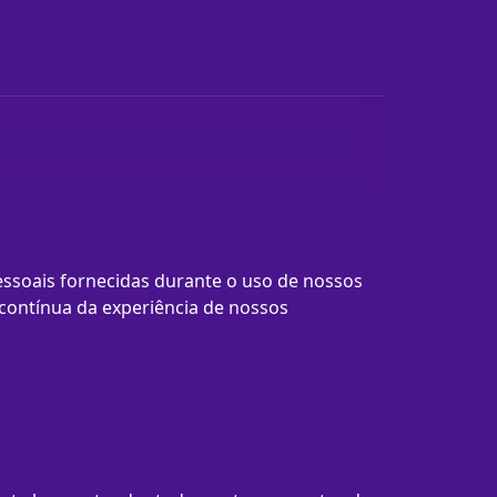
essoais fornecidas durante o uso de nossos
 contínua da experiência de nossos