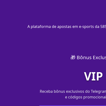
A plataforma de apostas em e-sports da 58
🎁 Bônus Exclu
VIP
Receba bônus exclusivos do Telegra
e códigos promocionai