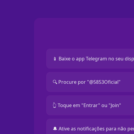
📱 Baixe o app Telegram no seu disp
🔍 Procure por "@5853Oficial"
👆 Toque em "Entrar" ou "Join"
🔔 Ative as notificações para não p