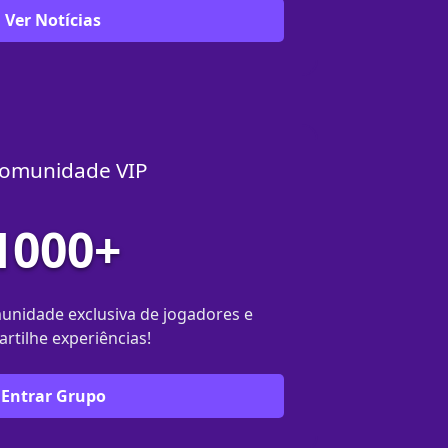
Ver Notícias
Comunidade VIP
1000+
unidade exclusiva de jogadores e
rtilhe experiências!
Entrar Grupo