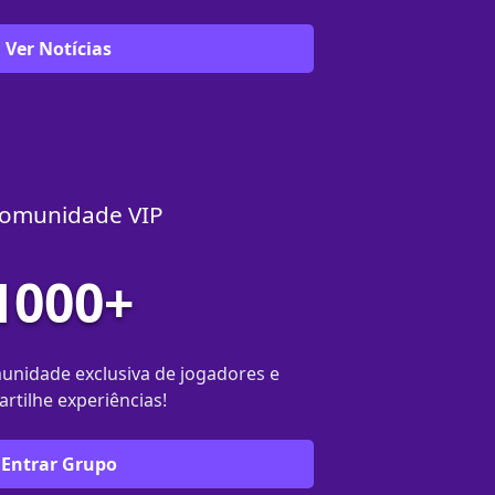
Ver Notícias
Comunidade VIP
1000+
unidade exclusiva de jogadores e
rtilhe experiências!
Entrar Grupo