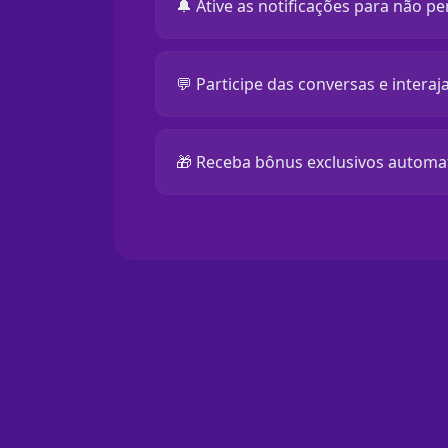
🔔 Ative as notificações para não p
💬 Participe das conversas e interaj
🎁 Receba bônus exclusivos autom