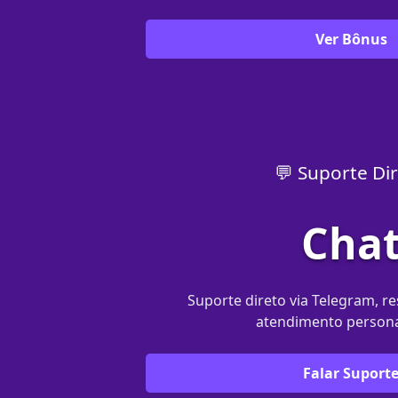
Ver Bônus
💬 Suporte Di
Cha
Suporte direto via Telegram, r
atendimento persona
Falar Suport