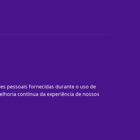
es pessoais fornecidas durante o uso de
elhoria contínua da experiência de nossos