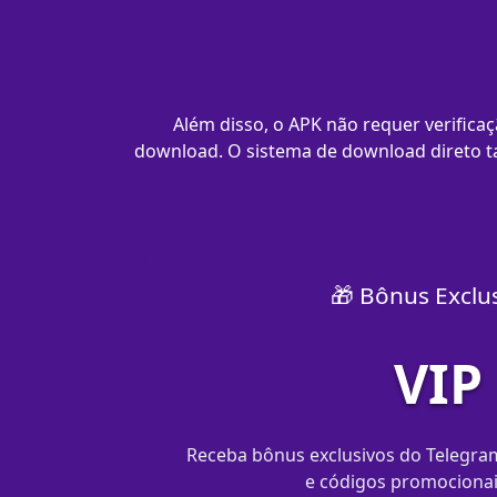
Além disso, o APK não requer verifica
download. O sistema de download direto 
🎁 Bônus Exclu
VIP
Receba bônus exclusivos do Telegra
e códigos promocionai