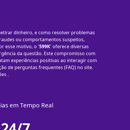
etirar dinheiro, e como resolver problemas
 fraudes ou comportamentos suspeitos,
 esse motivo, o '
599K
' oferece diversas
 urgência da questão. Este compromisso com
atam experiências positivas ao interagir com
eção de perguntas frequentes (FAQ) no site.
es .
cias em Tempo Real
24/7