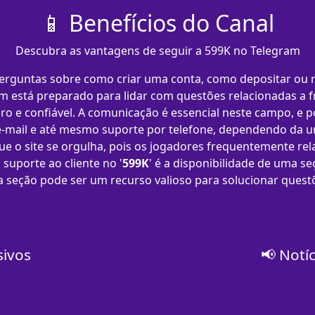
📱 Benefícios do Canal
Descubra as vantagens de seguir a 599K no Telegram
erguntas sobre como criar uma conta, como depositar ou r
ém está preparado para lidar com questões relacionadas a
e confiável. A comunicação é essencial neste campo, e por
, e-mail e até mesmo suporte por telefone, dependendo da
ue o site se orgulha, pois os jogadores frequentemente rel
suporte ao cliente no '
599K
' é a disponibilidade de uma s
a seção pode ser um recurso valioso para solucionar questõ
sivos
📢 Notí