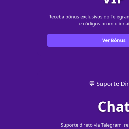
Receba bônus exclusivos do Telegra
e códigos promocionai
Ver Bônus
💬 Suporte Di
Cha
Suporte direto via Telegram, r