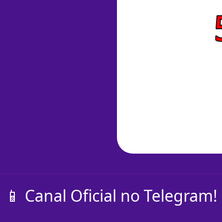
📱 Canal Oficial no Telegram!