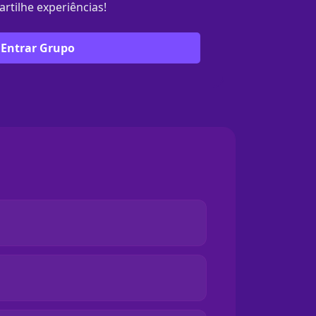
rtilhe experiências!
Entrar Grupo