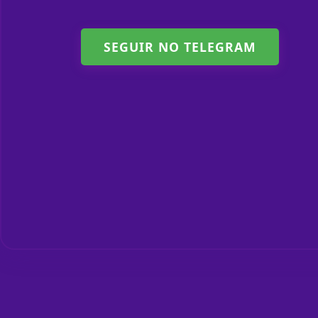
SEGUIR NO TELEGRAM