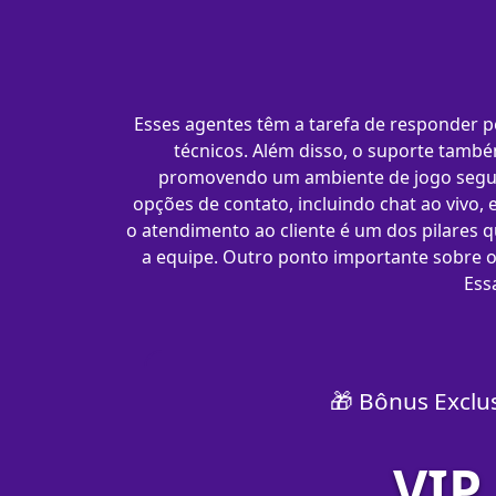
Esses agentes têm a tarefa de responder p
técnicos. Além disso, o suporte tamb
promovendo um ambiente de jogo seguro 
opções de contato, incluindo chat ao vivo
o atendimento ao cliente é um dos pilares q
a equipe. Outro ponto importante sobre o 
Ess
🎁 Bônus Exclu
VIP