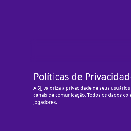
Políticas de Privacida
A 5JJ valoriza a privacidade de seus usuár
canais de comunicação. Todos os dados cole
jogadores.