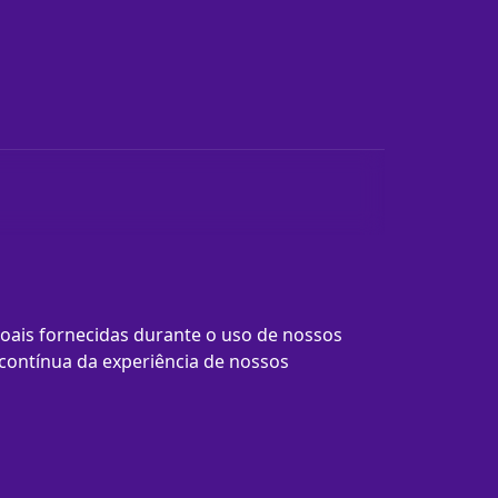
soais fornecidas durante o uso de nossos
 contínua da experiência de nossos