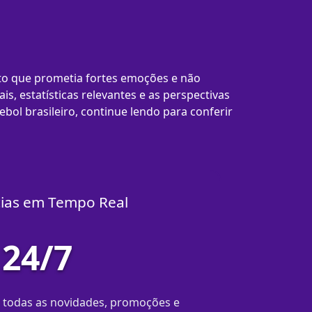
to que prometia fortes emoções e não
s, estatísticas relevantes e as perspectivas
ol brasileiro, continue lendo para conferir
cias em Tempo Real
24/7
e todas as novidades, promoções e