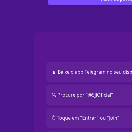
📱 Baixe o app Telegram no seu disp
🔍 Procure por "@5JJOficial"
👆 Toque em "Entrar" ou "Join"