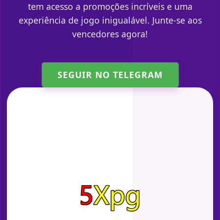
tem acesso a promoções incríveis e uma
experiência de jogo inigualável. Junte-se aos
vencedores agora!
SEGUIR NO TELEGRAM