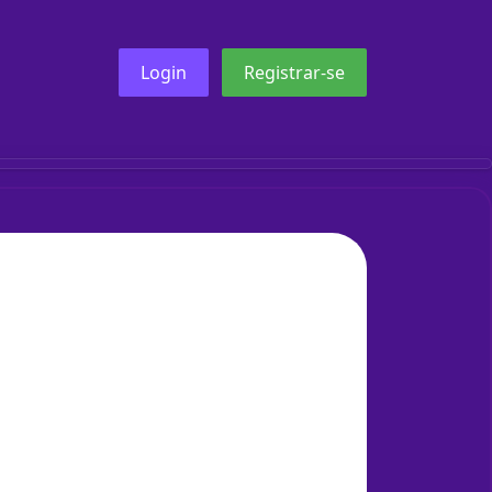
Login
Registrar-se