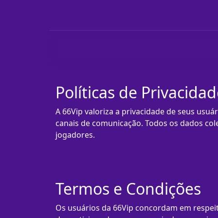
Políticas de Privacida
A 66Vip valoriza a privacidade de seus usu
canais de comunicação. Todos os dados cole
jogadores.
Termos e Condições
Os usuários da 66Vip concordam em respeita