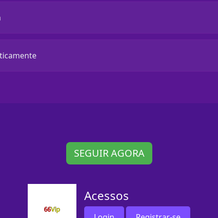
a
aticamente
SEGUIR AGORA
Acessos
Login
Registrar-se