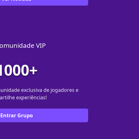
Comunidade VIP
1000+
unidade exclusiva de jogadores e
rtilhe experiências!
Entrar Grupo