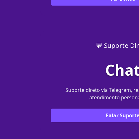
💬 Suporte Di
Cha
Suporte direto via Telegram, r
atendimento persona
Falar Suport