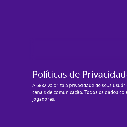
Políticas de Privacida
A 688X valoriza a privacidade de seus usuá
canais de comunicação. Todos os dados cole
jogadores.