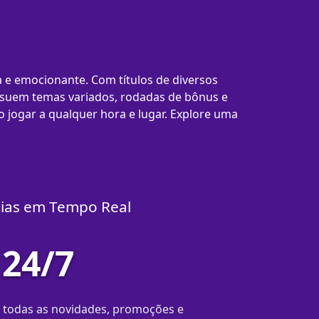
 e emocionante. Com títulos de diversos
ossuem temas variados, rodadas de bônus e
o jogar a qualquer hora e lugar. Explore uma
cias em Tempo Real
24/7
e todas as novidades, promoções e