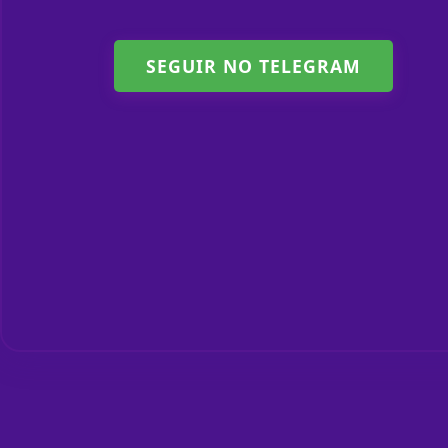
SEGUIR NO TELEGRAM