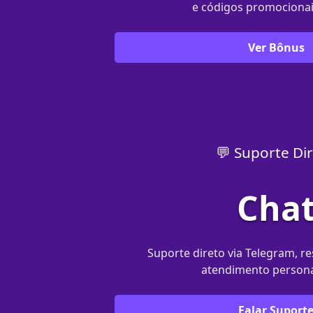
e códigos promocionai
Ver Bônus
💬 Suporte Di
Cha
Suporte direto via Telegram, r
atendimento persona
Falar Suport