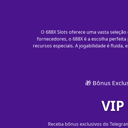
O 688X Slots oferece uma vasta seleção
fornecedores, o 688X é a escolha perfeit
recursos especiais. A jogabilidade é fluida
🎁 Bônus Exclu
VIP
Receba bônus exclusivos do Telegra