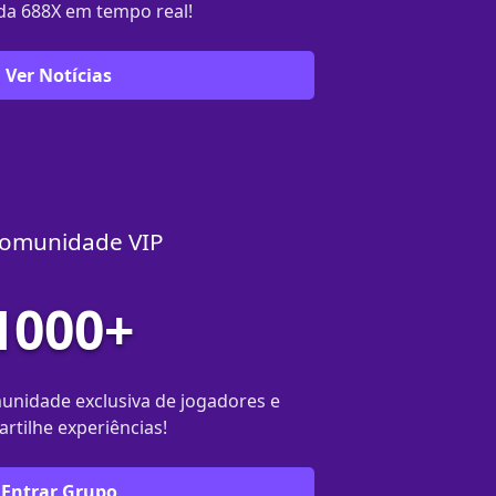
da 688X em tempo real!
Ver Notícias
Comunidade VIP
1000+
unidade exclusiva de jogadores e
rtilhe experiências!
Entrar Grupo