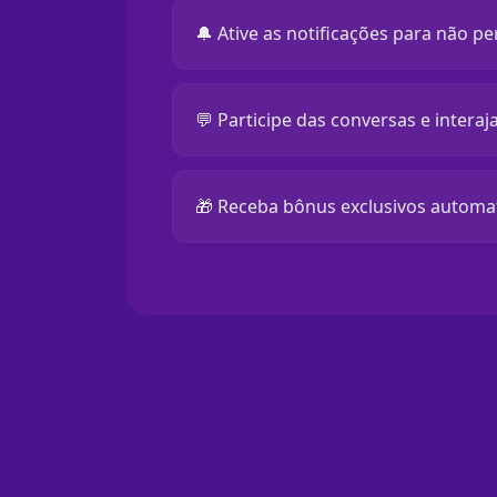
🔔 Ative as notificações para não p
💬 Participe das conversas e interaj
🎁 Receba bônus exclusivos autom