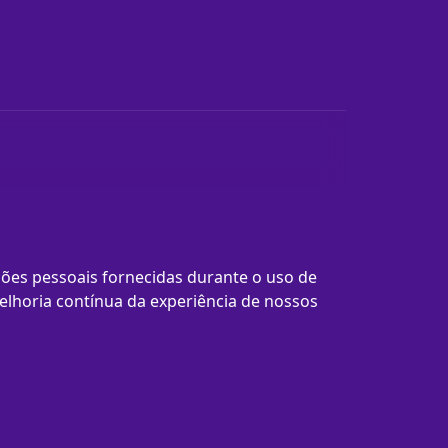
ões pessoais fornecidas durante o uso de
elhoria contínua da experiência de nossos