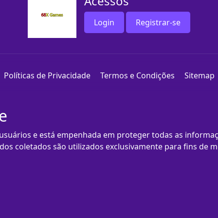
Acessos
Login
Registrar-se
Políticas de Privacidade
Termos e Condições
Sitemap
de
s usuários e está empenhada em proteger todas as informaç
os coletados são utilizados exclusivamente para fins de m