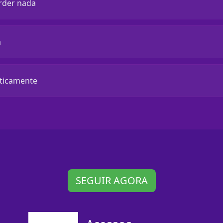
erder nada
a
aticamente
SEGUIR AGORA