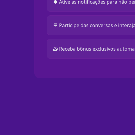
🔔 Ative as notificações para não p
💬 Participe das conversas e interaj
🎁 Receba bônus exclusivos autom