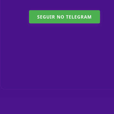
SEGUIR NO TELEGRAM