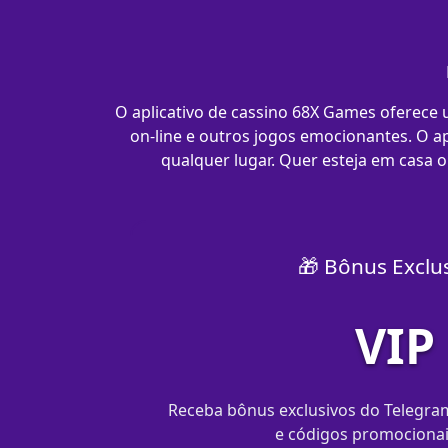
O aplicativo de cassino 68X Games oferece 
on-line e outros jogos emocionantes. O ap
qualquer lugar. Quer esteja em casa 
🎁 Bônus Exclu
VIP
Receba bônus exclusivos do Telegra
e códigos promocionai