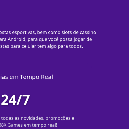
m
ostas esportivas, bem como slots de cassino
para Android, para que você possa jogar de
tas para celular tem algo para todos.
cias em Tempo Real
24/7
e todas as novidades, promoções e
68X Games em tempo real!