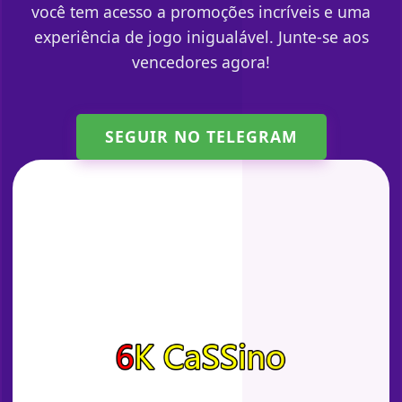
você tem acesso a promoções incríveis e uma
experiência de jogo inigualável. Junte-se aos
vencedores agora!
SEGUIR NO TELEGRAM