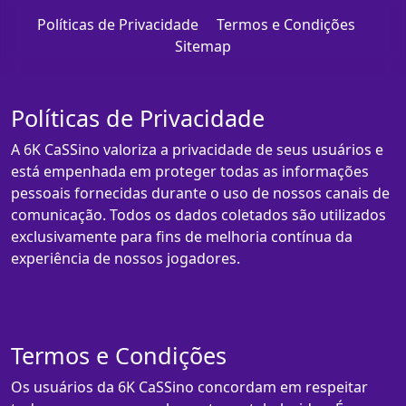
Políticas de Privacidade
Termos e Condições
Sitemap
Políticas de Privacidade
A 6K CaSSino valoriza a privacidade de seus usuários e
está empenhada em proteger todas as informações
pessoais fornecidas durante o uso de nossos canais de
comunicação. Todos os dados coletados são utilizados
exclusivamente para fins de melhoria contínua da
experiência de nossos jogadores.
Termos e Condições
Os usuários da 6K CaSSino concordam em respeitar