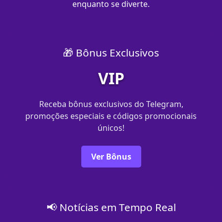
enquanto se diverte.
🎁 Bônus Exclusivos
VIP
Receba bônus exclusivos do Telegram,
promoções especiais e códigos promocionais
únicos!
Ver Bônus
📢 Notícias em Tempo Real