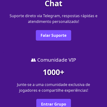
Chat
Suporte direto via Telegram, respostas rápidas e
atendimento personalizado!
Falar Suporte
👥 Comunidade VIP
1000+
Junte-se a uma comunidade exclusiva de
jogadores e compartilhe experiências!
Entrar Grupo