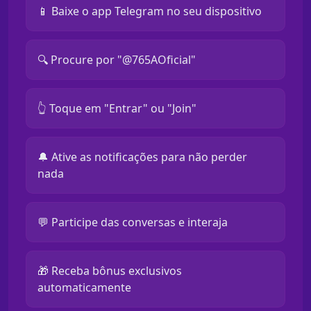
📱 Baixe o app Telegram no seu dispositivo
🔍 Procure por "@765AOficial"
👆 Toque em "Entrar" ou "Join"
🔔 Ative as notificações para não perder
nada
💬 Participe das conversas e interaja
🎁 Receba bônus exclusivos
automaticamente