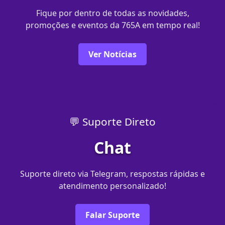
Fique por dentro de todas as novidades,
promoções e eventos da 765A em tempo real!
Ver Notícias
💬 Suporte Direto
Chat
Suporte direto via Telegram, respostas rápidas e
atendimento personalizado!
Falar Suporte