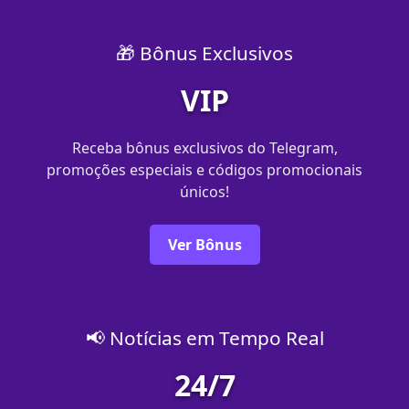
🎁 Bônus Exclusivos
VIP
Receba bônus exclusivos do Telegram,
promoções especiais e códigos promocionais
únicos!
Ver Bônus
📢 Notícias em Tempo Real
24/7