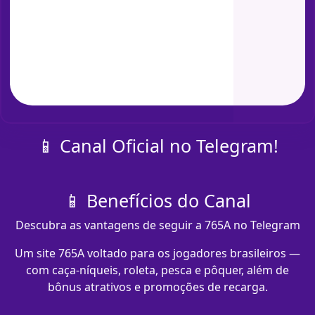
📱 Canal Oficial no Telegram!
📱 Benefícios do Canal
Descubra as vantagens de seguir a 765A no Telegram
Um site 765A voltado para os jogadores brasileiros —
com caça-níqueis, roleta, pesca e pôquer, além de
bônus atrativos e promoções de recarga.