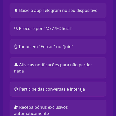
📱 Baixe o app Telegram no seu dispositivo
🔍 Procure por "@777FOficial"
👆 Toque em "Entrar" ou "Join"
🔔 Ative as notificações para não perder
nada
💬 Participe das conversas e interaja
🎁 Receba bônus exclusivos
automaticamente