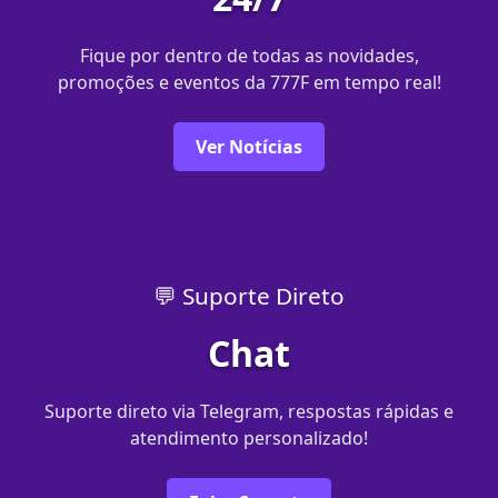
Fique por dentro de todas as novidades,
promoções e eventos da 777F em tempo real!
Ver Notícias
💬 Suporte Direto
Chat
Suporte direto via Telegram, respostas rápidas e
atendimento personalizado!