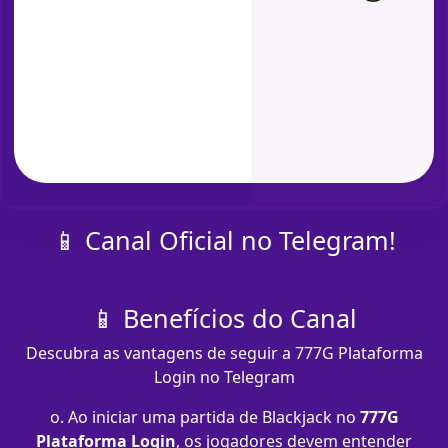
📱 Canal Oficial no Telegram!
📱 Benefícios do Canal
Descubra as vantagens de seguir a 777G Plataforma
Login no Telegram
o. Ao iniciar uma partida de Blackjack no
777G
Plataforma Login
, os jogadores devem entender