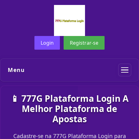
Login
Registrar-se
Menu
📱 777G Plataforma Login A
Melhor Plataforma de
Apostas
Cadastre-se na 777G Plataforma Login para