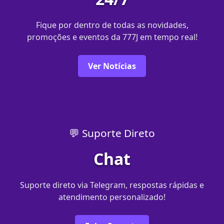
Fique por dentro de todas as novidades,
promoções e eventos da 777J em tempo real!
Ver Notícias
💬 Suporte Direto
Chat
Suporte direto via Telegram, respostas rápidas e
atendimento personalizado!