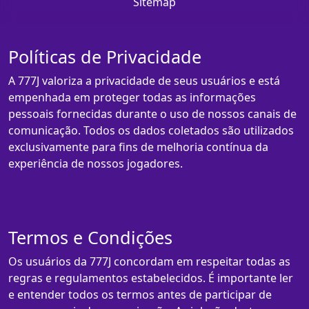
Sitemap
Políticas de Privacidade
A 777J valoriza a privacidade de seus usuários e está
empenhada em proteger todas as informações
pessoais fornecidas durante o uso de nossos canais de
comunicação. Todos os dados coletados são utilizados
exclusivamente para fins de melhoria contínua da
experiência de nossos jogadores.
Termos e Condições
Os usuários da 777J concordam em respeitar todas as
regras e regulamentos estabelecidos. É importante ler
e entender todos os termos antes de participar de