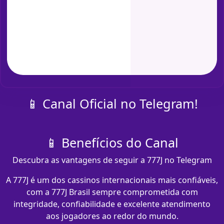
📱 Canal Oficial no Telegram!
📱 Benefícios do Canal
Descubra as vantagens de seguir a 777J no Telegram
A 777J é um dos cassinos internacionais mais confiáveis,
com a 777J Brasil sempre comprometida com
integridade, confiabilidade e excelente atendimento
aos jogadores ao redor do mundo.