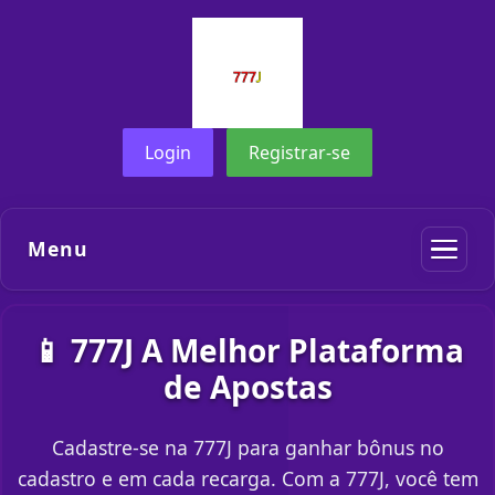
Login
Registrar-se
Menu
📱 777J A Melhor Plataforma
de Apostas
Cadastre-se na 777J para ganhar bônus no
cadastro e em cada recarga. Com a 777J, você tem