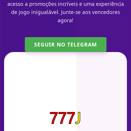
acesso a promoções incríveis e uma experiência
de jogo inigualável. Junte-se aos vencedores
agora!
SEGUIR NO TELEGRAM