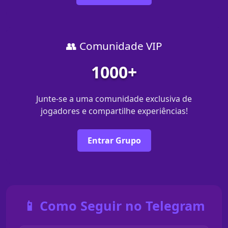
👥 Comunidade VIP
1000+
Junte-se a uma comunidade exclusiva de
jogadores e compartilhe experiências!
Entrar Grupo
📱 Como Seguir no Telegram