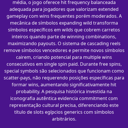
média, o jogo oferece hit frequency balanceada
adequada para jogadores que valorizam extended
gameplay com wins frequentes porém moderados. A
mecânica de símbolos expanding wild transforma
símbolos específicos em wilds que cobrem carretos
inteiros quando parte de winning combinations,
maximizando payouts. O sistema de cascading reels
remove símbolos vencedores e permite novos símbolos
cairem, criando potencial para multiple wins
consecutivos em single spin paid. Durante free spins,
special symbols são selecionados que funcionam como
scatter-pays, não requerendo posições específicas para
formar wins, aumentando significativamente hit
probability. A pesquisa histórica investida na
iconografia autêntica evidencia commitment com
representação cultural precisa, diferenciando este
título de slots egípcios generics com símbolos
arbitrários.