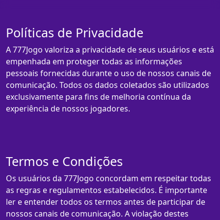
Políticas de Privacidade
A 777Jogo valoriza a privacidade de seus usuários e está
empenhada em proteger todas as informações
pessoais fornecidas durante o uso de nossos canais de
comunicação. Todos os dados coletados são utilizados
exclusivamente para fins de melhoria contínua da
experiência de nossos jogadores.
Termos e Condições
Os usuários da 777Jogo concordam em respeitar todas
as regras e regulamentos estabelecidos. É importante
ler e entender todos os termos antes de participar de
nossos canais de comunicação. A violação destes