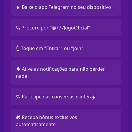
📱 Baixe o app Telegram no seu dispositivo
🔍 Procure por "@777JogoOficial"
👆 Toque em "Entrar" ou "Join"
🔔 Ative as notificações para não perder
nada
💬 Participe das conversas e interaja
🎁 Receba bônus exclusivos
automaticamente