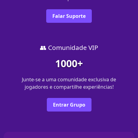
Falar Suporte
👥 Comunidade VIP
1000+
Junte-se a uma comunidade exclusiva de
jogadores e compartilhe experiências!
Entrar Grupo