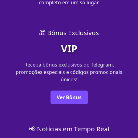
completo em um só lugar.
🎁 Bônus Exclusivos
VIP
Receba bônus exclusivos do Telegram,
promoções especiais e códigos promocionais
únicos!
Ver Bônus
📢 Notícias em Tempo Real