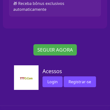
🎁 Receba bônus exclusivos
automaticamente
SEGUIR AGORA
Acessos
Login
Registrar-se