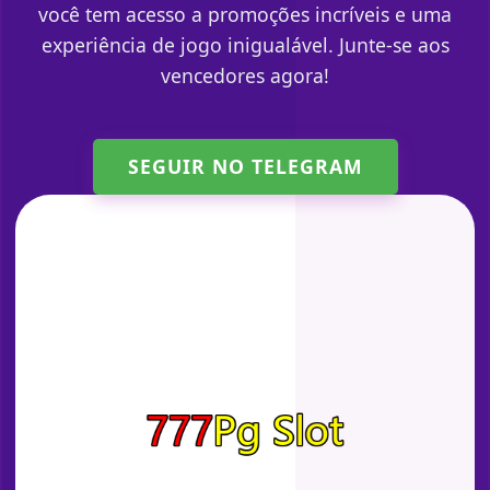
você tem acesso a promoções incríveis e uma
experiência de jogo inigualável. Junte-se aos
vencedores agora!
SEGUIR NO TELEGRAM