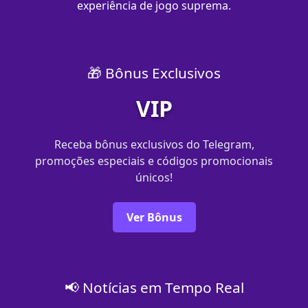
experiência de jogo suprema.
🎁 Bônus Exclusivos
VIP
Receba bônus exclusivos do Telegram,
promoções especiais e códigos promocionais
únicos!
Ver Bônus
📢 Notícias em Tempo Real