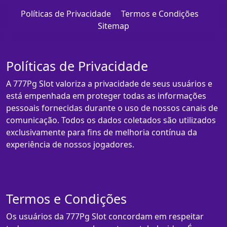
Políticas de Privacidade
Termos e Condições
Sitemap
Políticas de Privacidade
A 777Pg Slot valoriza a privacidade de seus usuários e
está empenhada em proteger todas as informações
pessoais fornecidas durante o uso de nossos canais de
comunicação. Todos os dados coletados são utilizados
exclusivamente para fins de melhoria contínua da
experiência de nossos jogadores.
Termos e Condições
Os usuários da 777Pg Slot concordam em respeitar