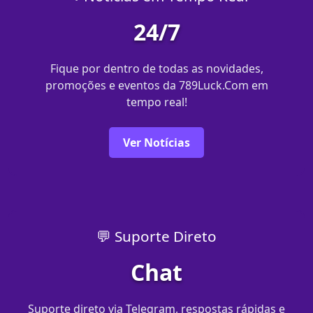
24/7
Fique por dentro de todas as novidades,
promoções e eventos da 789Luck.Com em
tempo real!
Ver Notícias
💬 Suporte Direto
Chat
Suporte direto via Telegram, respostas rápidas e