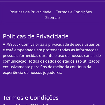
Políticas de Privacidade
Termos e Condições
Sitemap
Políticas de Privacidade
A 789Luck.Com valoriza a privacidade de seus usuários
e está empenhada em proteger todas as informações
pessoais fornecidas durante o uso de nossos canais de
comunicação. Todos os dados coletados são utilizados
exclusivamente para fins de melhoria contínua da
experiência de nossos jogadores.
Termos e Condições