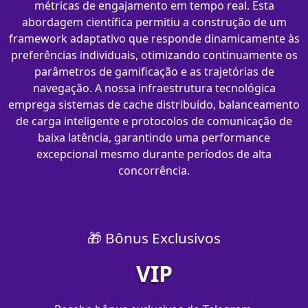
métricas de engajamento em tempo real. Esta
abordagem científica permitiu a construção de um
framework adaptativo que responde dinamicamente às
preferências individuais, otimizando continuamente os
parâmetros de gamificação e as trajetórias de
navegação. A nossa infraestrutura tecnológica
emprega sistemas de cache distribuído, balanceamento
de carga inteligente e protocolos de comunicação de
baixa latência, garantindo uma performance
excepcional mesmo durante períodos de alta
concorrência.
🎁 Bônus Exclusivos
VIP