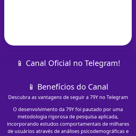
📱 Canal Oficial no Telegram!
📱 Benefícios do Canal
Descubra as vantagens de seguir a 79Y no Telegram
O desenvolvimento da 79Y foi pautado por uma
metodologia rigorosa de pesquisa aplicada,
incorporando estudos comportamentais de milhares
de usuários através de análises psicodemográficas e