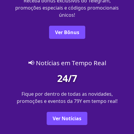
Receba bônus exclusivos do Telegram,
promoções especiais e códigos promocionais
únicos!
Ver Bônus
📢 Notícias em Tempo Real
24/7
Fique por dentro de todas as novidades,
promoções e eventos da 79Y em tempo real!
Ver Notícias