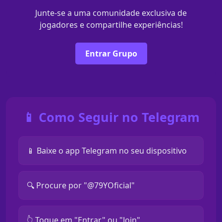
Junte-se a uma comunidade exclusiva de
jogadores e compartilhe experiências!
Entrar Grupo
📱 Como Seguir no Telegram
📱 Baixe o app Telegram no seu dispositivo
🔍 Procure por "@79YOficial"
👆 Toque em "Entrar" ou "Join"