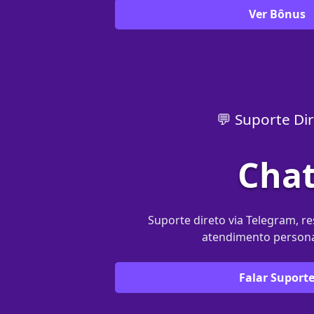
Ver Bônus
💬 Suporte Di
Cha
Suporte direto via Telegram, r
atendimento persona
Falar Suport