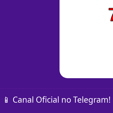
📱 Canal Oficial no Telegram!