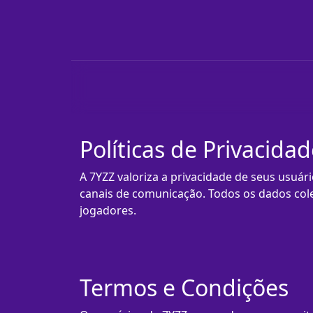
Políticas de Privacida
A 7YZZ valoriza a privacidade de seus usuá
canais de comunicação. Todos os dados cole
jogadores.
Termos e Condições